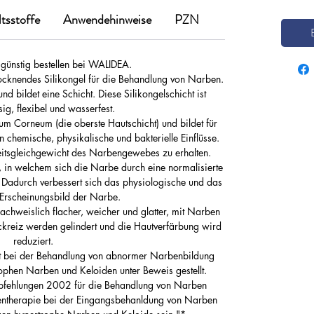
g
r
ltsstoffe
Anwendehinweise
PZN
a
m
m
günstig bestellen bei WALIDEA.
rocknendes Silikongel für die Behandlung von Narben.
nd bildet eine Schicht. Diese Silikongelschicht ist
sig, flexibel und wasserfest.
um Corneum (die oberste Hautschicht) und bildet für
 chemische, physikalische und bakterielle Einflüsse.
keitsgleichgewicht des Narbengewebes zu erhalten.
 in welchem sich die Narbe durch eine normalisierte
 Dadurch verbessert sich das physiologische und das
Erscheinungsbild der Narbe.
hweislich flacher, weicher und glatter, mit Narben
kreiz werden gelindert und die Hautverfärbung wird
reduziert.
it bei der Behandlung von abnormer Narbenbildung
ophen Narben und Keloiden unter Beweis gestellt.
Empfehlungen 2002 für die Behandlung von Narben
linientherapie bei der Eingangsbehanldung von Narben