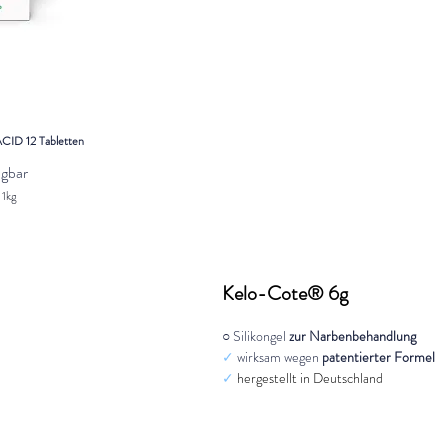
Sebclair® Shampoo 100ml
Nicht verfügbar
ID 12 Tabletten
88,70 €
/
1l
ügbar
8
8
/
1kg
,
7
0
€
p
Kelo-Cote® 6g
r
o
1
○ Silikongel
zur Narbenbehandlung
L
✓
wirksam wegen
patentierter Formel
i
t
✓
hergestellt in Deutschland
e
r