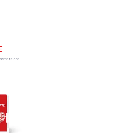
E
rrat reicht