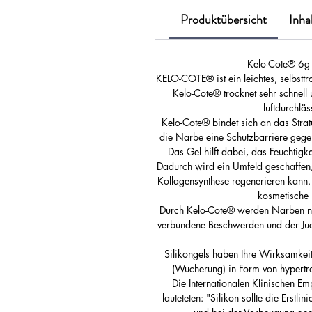
Produktübersicht
Inha
Kelo-Cote® 6g 
KELO-COTE® ist ein leichtes, selbstt
Kelo-Cote® trocknet sehr schnell u
luftdurchläs
Kelo-Cote® bindet sich an das Strat
die Narbe eine Schutzbarriere gegen
Das Gel hilft dabei, das Feuchtig
Dadurch wird ein Umfeld geschaffen,
Kollagensynthese regenerieren kann.
kosmetische 
Durch Kelo-Cote® werden Narben nac
verbundene Beschwerden und der Juc
Silikongels haben Ihre Wirksamke
(Wucherung) in Form von hypertr
Die Internationalen Klinischen 
lauteteten: "Silikon sollte die Erst