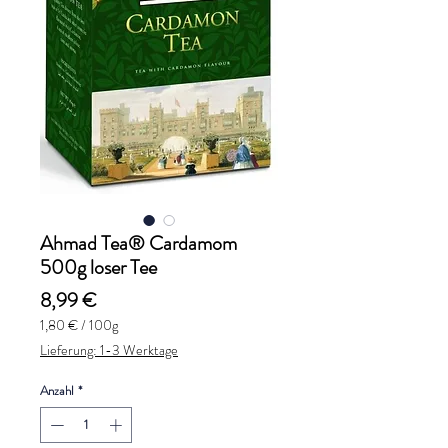
Ahmad Tea® Cardamom
500g loser Tee
Preis
8,99 €
1,80 €
/
100g
1,80 €
Lieferung: 1-3 Werktage
pro
100
Anzahl
*
Gramm