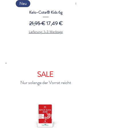
Neu
Beliebt
Kelo-Cote® Kids 6g
Retimax 1500 (30g) Salbe
Standardpreis
Sale-Preis
Standardpreis
21,95 €
17,49 €
4,99 €
Lieferung: 1-3 Werktage
Lieferung: 1-3 Werktage
SALE
Nur solange der Vorrat reicht