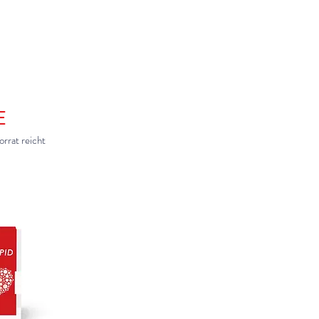
E
rrat reicht