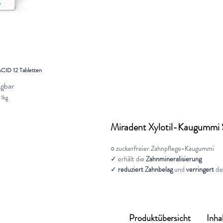
Sebclair® Shampoo 100ml
Nicht verfügbar
ID 12 Tabletten
88,70 €
/
1l
ügbar
8
8
/
1kg
,
7
0
Miradent Xylotil-Kaugummi
€
p
○ zuckerfreier Zahnpflege-Kaugummi
r
o
✓
erhält die
Zahnmineralisierung
1
✓
reduziert Zahnbelag
und
verringert
da
L
i
t
e
r
Produktübersicht
Inha