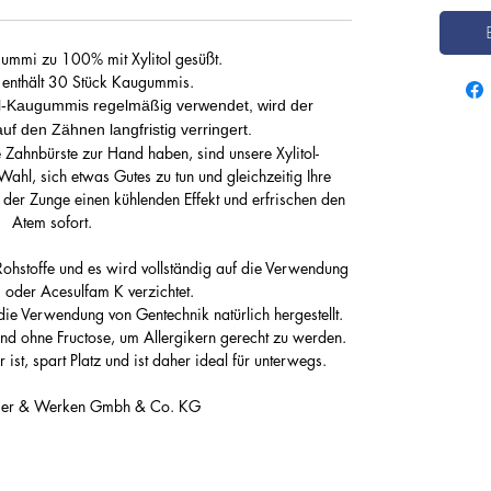
g
r
a
m
ummi zu 100% mit Xylitol gesüßt.
m
 enthält 30 Stück Kaugummis.
l-Kaugummis regelmäßig verwendet, wird der
f den Zähnen langfristig verringert.
Zahnbürste zur Hand haben, sind unsere Xylitol-
ahl, sich etwas Gutes zu tun und gleichzeitig Ihre
 der Zunge einen kühlenden Effekt und erfrischen den
Atem sofort.
hstoffe und es wird vollständig auf die Verwendung
oder Acesulfam K verzichtet.
 die Verwendung von Gentechnik natürlich hergestellt.
 und ohne Fructose, um Allergikern gerecht zu werden.
ist, spart Platz und ist daher ideal für unterwegs.
ager & Werken Gmbh & Co. KG